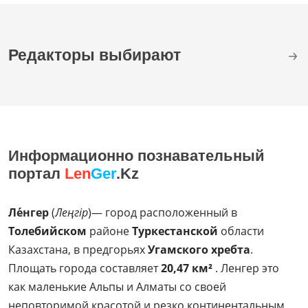
Редакторы выбирают
Информационно познавательный
портал
Len
Ger
.Kz
Ле́нгер
(
Леңгір
)— город расположенный в
Толебийском
районе
Туркестанской
области
Казахстана, в предгорьях
Угамского хребта
.
Площать города составляет
20,47 км²
. Ленгер это
как маленькие Альпы и Алматы со своей
неповторимой красотой и резко континентальным