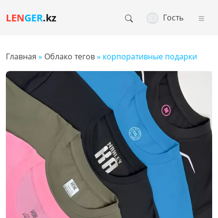
LEN
GER
.kz
Гость
Главная
»
Облако тегов
» корпоративные подарки