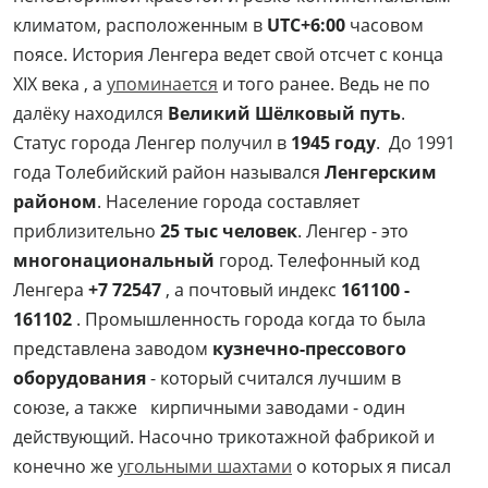
климатом, расположенным в
UTC+6:00
часовом
поясе. История Ленгера ведет свой отсчет с конца
XIX века , а
упоминается
и того ранее. Ведь не по
далёку находился
Великий Шёлковый путь
.
Статус города Ленгер получил в
1945 году
. До 1991
года Толебийский район назывался
Ленгерским
районом
. Население города составляет
приблизительно
25 тыс человек
. Ленгер - это
многонациональный
город. Телефонный код
Ленгера
+7 72547
, а почтовый индекс
161100 -
161102
. Промышленность города когда то была
представлена заводом
кузнечно-прессового
оборудования
- который считался лучшим в
союзе, а также кирпичными заводами - один
действующий. Насочно трикотажной фабрикой и
конечно же
угольными шахтами
о которых я писал