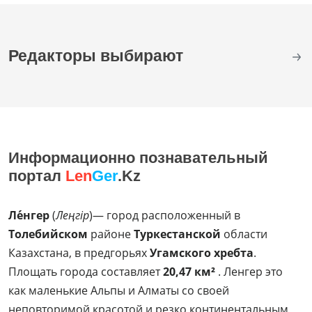
Редакторы выбирают
Информационно познавательный
портал
Len
Ger
.Kz
Ле́нгер
(
Леңгір
)— город расположенный в
Толебийском
районе
Туркестанской
области
Казахстана, в предгорьях
Угамского хребта
.
Площать города составляет
20,47 км²
. Ленгер это
как маленькие Альпы и Алматы со своей
неповторимой красотой и резко континентальным