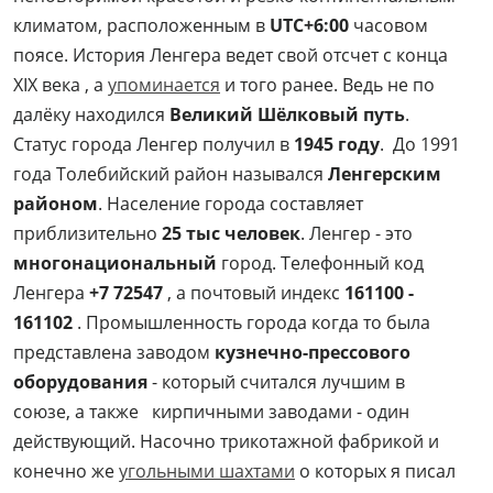
климатом, расположенным в
UTC+6:00
часовом
поясе. История Ленгера ведет свой отсчет с конца
XIX века , а
упоминается
и того ранее. Ведь не по
далёку находился
Великий Шёлковый путь
.
Статус города Ленгер получил в
1945 году
. До 1991
года Толебийский район назывался
Ленгерским
районом
. Население города составляет
приблизительно
25 тыс человек
. Ленгер - это
многонациональный
город. Телефонный код
Ленгера
+7 72547
, а почтовый индекс
161100 -
161102
. Промышленность города когда то была
представлена заводом
кузнечно-прессового
оборудования
- который считался лучшим в
союзе, а также кирпичными заводами - один
действующий. Насочно трикотажной фабрикой и
конечно же
угольными шахтами
о которых я писал