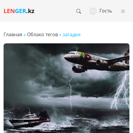
LEN
GER
.kz
Гость
Главная
»
Облако тегов
» загадки